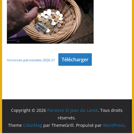
Télécharger
Annonces-paroissiales-2026-27
Copyright © 2026
Paroisse St Jean du Lanot
. Tous droits
réservés.
Theme
ColorMag
par ThemeGrill. Propulsé par
WordPress
.